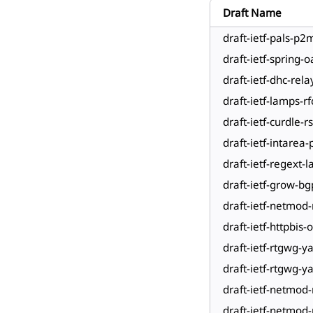
Draft Name
draft-ietf-pals-p
draft-ietf-spring
draft-ietf-dhc-rela
draft-ietf-lamps-
draft-ietf-curdle-
draft-ietf-intarea
draft-ietf-regext
draft-ietf-grow-bg
draft-ietf-netmod
draft-ietf-httpbis-
draft-ietf-rtgwg-y
draft-ietf-rtgwg-y
draft-ietf-netmod
draft-ietf-netmod