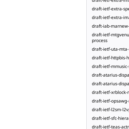
draft-ietf-extra-s
draft-ietf-extra-im
draft-iab-marnew-
draft-ietf-mtgven
process
draft-ietf-uta-mta-
draft-ietf-httpbis
draft-ietf-mmusic
draft-atarius-disp
draft-atarius-disp
draft-ietf-xrblock
draft-ietf-opsawg
draft-ietf-l2sm-l2
draft-ietf-sfc-hiera
draft-ietf-teas-ac