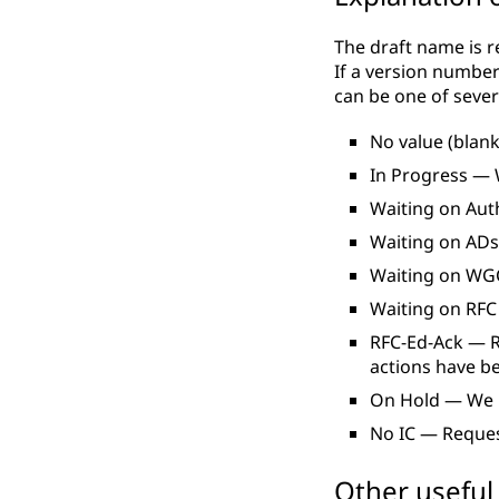
The draft name is re
If a version number
can be one of severa
No value (blan
In Progress — 
Waiting on Aut
Waiting on ADs
Waiting on WGC
Waiting on RFC
RFC-Ed-Ack — R
actions have b
On Hold — We 
No IC — Reques
Other useful 