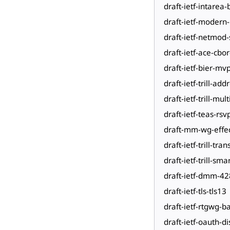
draft-ietf-intarea
draft-ietf-moder
draft-ietf-netmod
draft-ietf-ace-cb
draft-ietf-bier-mv
draft-ietf-trill-add
draft-ietf-trill-m
draft-ietf-teas-rs
draft-mm-wg-effec
draft-ietf-trill-tr
draft-ietf-trill-s
draft-ietf-dmm-4
draft-ietf-tls-tls13
draft-ietf-rtgwg-b
draft-ietf-oauth-d