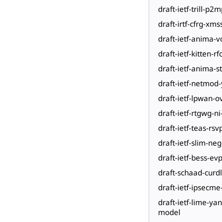
draft-ietf-trill-p2
draft-irtf-cfrg-xm
draft-ietf-anima-
draft-ietf-kitten-r
draft-ietf-anima-s
draft-ietf-netmod
draft-ietf-lpwan-
draft-ietf-rtgwg-n
draft-ietf-teas-rsv
draft-ietf-slim-n
draft-ietf-bess-e
draft-schaad-curdl
draft-ietf-ipsecm
draft-ietf-lime-y
model