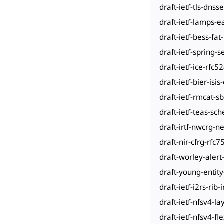
draft-ietf-tls-dns
draft-ietf-lamps-e
draft-ietf-bess-fa
draft-ietf-spring-
draft-ietf-ice-rfc5
draft-ietf-bier-isi
draft-ietf-rmcat-s
draft-ietf-teas-sc
draft-irtf-nwcrg-
draft-nir-cfrg-rfc7
draft-worley-alert
draft-young-entit
draft-ietf-i2rs-rib
draft-ietf-nfsv4-l
draft-ietf-nfsv4-fle