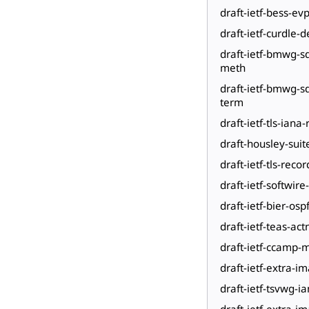
draft-ietf-bess-ev
draft-ietf-curdle-
draft-ietf-bmwg-s
meth
draft-ietf-bmwg-s
term
draft-ietf-tls-iana
draft-housley-suite
draft-ietf-tls-recor
draft-ietf-softwire
draft-ietf-bier-osp
draft-ietf-teas-ac
draft-ietf-ccamp
draft-ietf-extra-i
draft-ietf-tsvwg-i
draft-ietf-extra-im