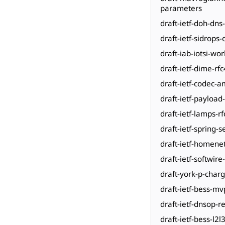
parameters
draft-ietf-doh-dns
draft-ietf-sidrops-
draft-iab-iotsi-wo
draft-ietf-dime-rf
draft-ietf-codec-a
draft-ietf-payload
draft-ietf-lamps-r
draft-ietf-spring-
draft-ietf-homenet
draft-ietf-softwir
draft-york-p-charg
draft-ietf-bess-m
draft-ietf-dnsop-r
draft-ietf-bess-l2