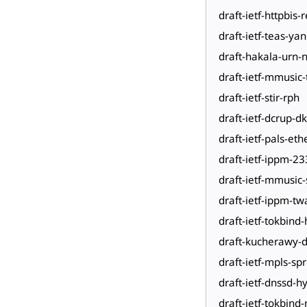
draft-ietf-httpbis-
draft-ietf-teas-ya
draft-hakala-urn-
draft-ietf-mmusic-t
draft-ietf-stir-rph
draft-ietf-dcrup-d
draft-ietf-pals-et
draft-ietf-ippm-23
draft-ietf-mmusic
draft-ietf-ippm-t
draft-ietf-tokbind-
draft-kucherawy-d
draft-ietf-mpls-sp
draft-ietf-dnssd-h
draft-ietf-tokbind