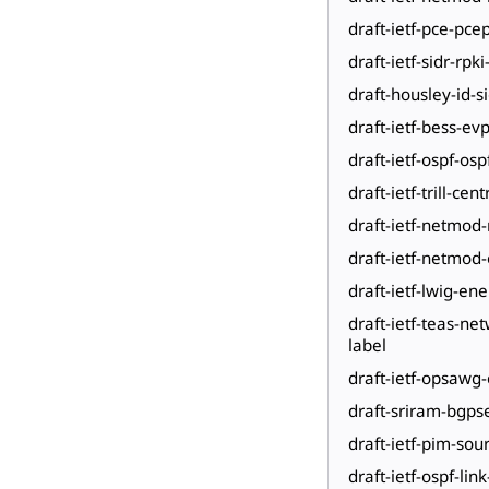
draft-ietf-pce-pc
draft-ietf-sidr-rpk
draft-housley-id-s
draft-ietf-bess-ev
draft-ietf-ospf-os
draft-ietf-trill-cen
draft-ietf-netmod
draft-ietf-netmod-
draft-ietf-lwig-ene
draft-ietf-teas-n
label
draft-ietf-opsawg
draft-sriram-bgps
draft-ietf-pim-sou
draft-ietf-ospf-lin