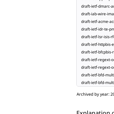
draft-ietf-dmarc-a
draft-iab-wire-im
draft-ietf-acme-a
draft-ietf-idr-te-
draft-ietf-lsr-isis-
draft-ietf-httpbis-
draft-ietf-bfcpbis-
draft-ietf-regext-o
draft-ietf-regext-o
draft-ietf-bfd-mult
draft-ietf-bfd-mult
Archived by year:
2
Explanation o