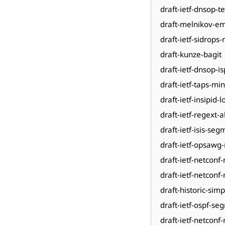
draft-ietf-dnsop-t
draft-melnikov-em
draft-ietf-sidrops-
draft-kunze-bagit
draft-ietf-dnsop-i
draft-ietf-taps-mi
draft-ietf-insipid
draft-ietf-regext-
draft-ietf-isis-se
draft-ietf-opsawg
draft-ietf-netconf
draft-ietf-netcon
draft-historic-simp
draft-ietf-ospf-s
draft-ietf-netconf