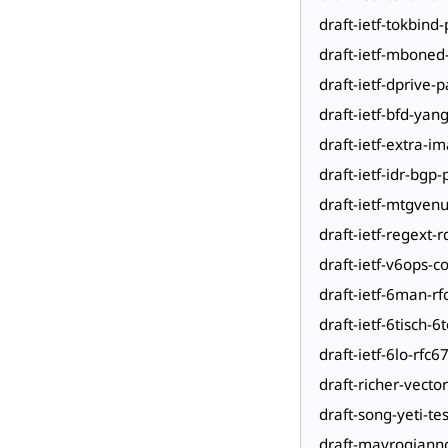
draft-ietf-tokbind-
draft-ietf-mboned
draft-ietf-dprive-
draft-ietf-bfd-yan
draft-ietf-extra-i
draft-ietf-idr-bgp-
draft-ietf-mtgven
draft-ietf-regext-
draft-ietf-v6ops-c
draft-ietf-6man-rf
draft-ietf-6tisch-6
draft-ietf-6lo-rfc
draft-richer-vector
draft-song-yeti-t
draft-mavrogianno