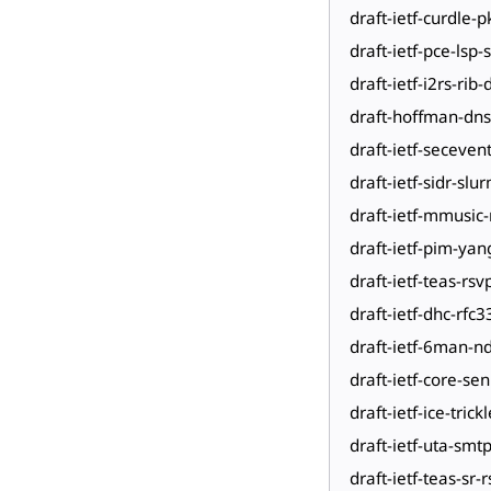
draft-ietf-curdle-p
draft-ietf-pce-lsp
draft-ietf-i2rs-ri
draft-hoffman-dns
draft-ietf-seceven
draft-ietf-sidr-slu
draft-ietf-mmusic-
draft-ietf-pim-yan
draft-ietf-teas-rs
draft-ietf-dhc-rfc
draft-ietf-6man-n
draft-ietf-core-se
draft-ietf-ice-trickl
draft-ietf-uta-smtp
draft-ietf-teas-sr