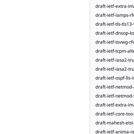
draft-ietf-extra-i
draft-ietf-lamps-r
draft-ietf-tls-tls13
draft-ietf-dnsop-ks
draft-ietf-tsvwg-r
draft-ietf-tcpm-al
draft-ietf-iasa2-tr
draft-ietf-iasa2-t
draft-ietf-ospf-lls-
draft-ietf-netmod
draft-ietf-netmo
draft-ietf-extra-i
draft-ietf-core-to
draft-mahesh-etsi
draft-ietf-anima-