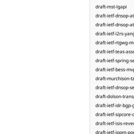
draft-mst-lgapi
draft-ietf-dnsop-at
draft-ietf-dnsop-at
draft-ietf-i2rs-ya
draft-ietf-rtgwg-m
draft-ietf-teas-ass
draft-ietf-spring
draft-ietf-bess-mv
draft-murchison-tzd
draft-ietf-dnsop-s
draft-dolson-tran
draft-ietf-idr-bgp-
draft-ietf-sipcore
draft-ietf-isis-rev
draft-ietf-ippm-po