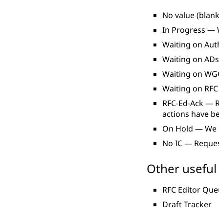
No value (blan
In Progress — 
Waiting on Aut
Waiting on ADs
Waiting on WGC
Waiting on RFC
RFC-Ed-Ack — R
actions have b
On Hold — We 
No IC — Reques
Other useful 
RFC Editor Qu
Draft Tracker