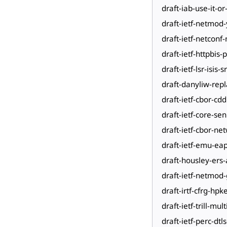
draft-iab-use-it-or-
draft-ietf-netmod-
draft-ietf-netconf-
draft-ietf-httpbis-
draft-ietf-lsr-isis
draft-danyliw-repl
draft-ietf-cbor-cdd
draft-ietf-core-se
draft-ietf-cbor-n
draft-ietf-emu-eap
draft-housley-ers
draft-ietf-netmod-
draft-irtf-cfrg-hpk
draft-ietf-trill-mu
draft-ietf-perc-dtl