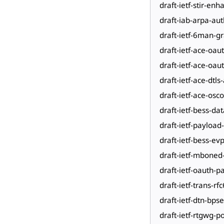
draft-ietf-stir-en
draft-iab-arpa-aut
draft-ietf-6man-g
draft-ietf-ace-oau
draft-ietf-ace-oa
draft-ietf-ace-dtls
draft-ietf-ace-osco
draft-ietf-bess-d
draft-ietf-payload
draft-ietf-bess-ev
draft-ietf-mbone
draft-ietf-oauth-p
draft-ietf-trans-rf
draft-ietf-dtn-bpse
draft-ietf-rtgwg-p