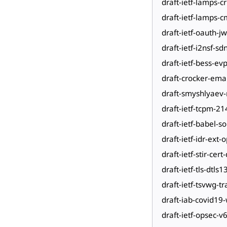
draft-ietf-lamps-c
draft-ietf-lamps-
draft-ietf-oauth-j
draft-ietf-i2nsf-sd
draft-ietf-bess-e
draft-crocker-ema
draft-smyshlyae
draft-ietf-tcpm-21
draft-ietf-babel-so
draft-ietf-idr-ext
draft-ietf-stir-cer
draft-ietf-tls-dtls1
draft-ietf-tsvwg-t
draft-iab-covid19
draft-ietf-opsec-v