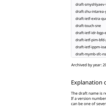
draft-smyshlyaev-t
draft-zhu-intarea
draft-ietf-extra-q
draft-touch-sne
draft-ietf-idr-bgp
draft-ietf-pim-bf
draft-ietf-ippm-i
draft-mymb-sfc-ns
Archived by year:
2
Explanation o
The draft name is re
If a version number
can be one of severa