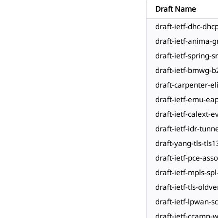
Draft Name
draft-ietf-dhc-dh
draft-ietf-anima-g
draft-ietf-spring
draft-ietf-bmwg-
draft-carpenter-el
draft-ietf-emu-eap
draft-ietf-calext-
draft-ietf-idr-tun
draft-yang-tls-tls
draft-ietf-pce-asso
draft-ietf-mpls-sp
draft-ietf-tls-old
draft-ietf-lpwan-
draft-ietf-ccamp-