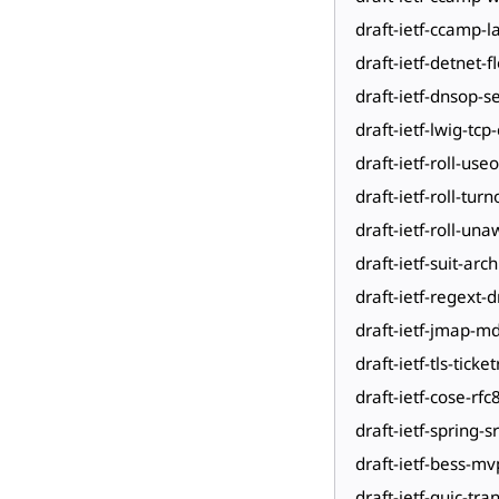
draft-ietf-ccamp-l
draft-ietf-detnet-
draft-ietf-dnsop-s
draft-ietf-lwig-tc
draft-ietf-roll-useo
draft-ietf-roll-tur
draft-ietf-roll-un
draft-ietf-suit-arc
draft-ietf-regext
draft-ietf-jmap-m
draft-ietf-tls-ticke
draft-ietf-cose-rfc
draft-ietf-spring-s
draft-ietf-bess-mv
draft-ietf-quic-tra