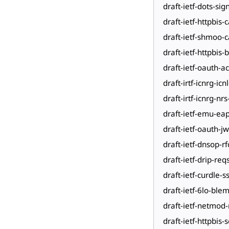
draft-ietf-dots-si
draft-ietf-httpbis
draft-ietf-shmoo-
draft-ietf-httpbis-
draft-ietf-oauth-a
draft-irtf-icnrg-ic
draft-irtf-icnrg-n
draft-ietf-emu-ea
draft-ietf-oauth-j
draft-ietf-dnsop-r
draft-ietf-drip-req
draft-ietf-curdle-
draft-ietf-6lo-ble
draft-ietf-netmod
draft-ietf-httpbis