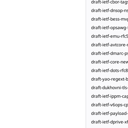
draft-ietf-cbor-tag
draft-ietf-dnsop-ns
draft-ietf-bess-m
draft-ietf-opsawg
draft-ietf-emu-rfc
draft-ietf-avtcore-
draft-ietf-dmarc-p
draft-ietf-core-ne
draft-ietf-dots-rfc
draft-yao-regext-b
draft-dukhovni-tls
draft-ietf-ippm-c
draft-ietf-v6ops-
draft-ietf-payload
draft-ietf-dprive-x