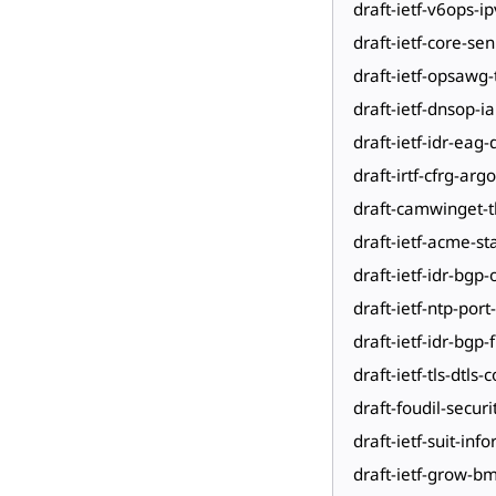
draft-ietf-v6ops-i
draft-ietf-core-se
draft-ietf-opsawg
draft-ietf-dnsop-i
draft-ietf-idr-eag-
draft-irtf-cfrg-arg
draft-camwinget-t
draft-ietf-acme-st
draft-ietf-idr-bgp
draft-ietf-ntp-por
draft-ietf-idr-bgp
draft-ietf-tls-dtls
draft-foudil-securi
draft-ietf-suit-in
draft-ietf-grow-bm