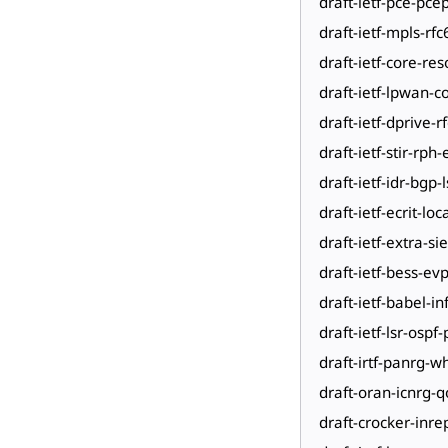
draft-ietf-pce-pce
draft-ietf-mpls-rfc
draft-ietf-core-re
draft-ietf-lpwan-c
draft-ietf-dprive-r
draft-ietf-stir-rp
draft-ietf-idr-bgp-l
draft-ietf-ecrit-loc
draft-ietf-extra-s
draft-ietf-bess-ev
draft-ietf-babel-
draft-ietf-lsr-ospf
draft-irtf-panrg-w
draft-oran-icnrg-
draft-crocker-inre